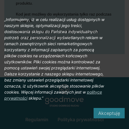
produktu.
Kod jest możliwy do wykorzystania tylko raz podczas
„Informujemy, iż w celu realizacji usług dostępnych w
zakupów.
naszym sklepie, optymalizacji jego treści,
dostosowania sklepu do Państwa indywidualnych
W razie pytań prosimy o kontakt mailowy pod
potrzeb oraz personalizacji wyświetlanych reklam w
adresem: biuro@goodmove.fit
ramach zewnętrznych sieci remarketingowych
korzystamy z informacji zapisanych za pomocą
plików cookies na urządzeniach końcowych
użytkowników. Pliki cookies można kontrolować za
pomocą ustawień swojej przeglądarki internetowej.
Dalsze korzystanie z naszego sklepu internetowego,
bez zmiany ustawień przeglądarki internetowej
oznacza, iż użytkownik akceptuje stosowanie plików
cookies. Więcej informacji zawartych jest w
polityce
prywatności
sklepu.”
Akceptuję
Regulamin
Polityka prywatności